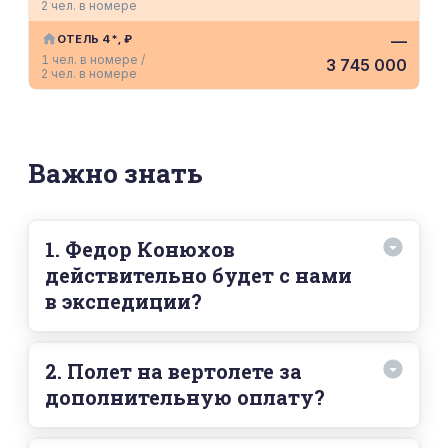
2 чел. в номере
—
ОТЕЛЬ 4*, ₽
1 чел. в номере /
3 745 000
2 чел. в номере
Важно знать
1. Федор Конюхов
действительно будет с нами
в экспедиции?
Да, действительно, в 2024 году в обе экспедиции
с нами на борту будет сам Федор Конюхов, и у
2. Полет на вертолете за
него есть для вас в запасе парочка интересных
дополнительную оплату?
историй.
Нет, полет на вертолете включен в стоимость