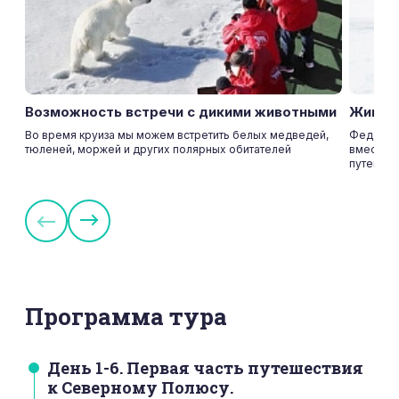
Возможность встречи с дикими животными
Живые
Во время круиза мы можем встретить белых медведей,
Федор К
тюленей, моржей и других полярных обитателей
вместе с
путешест
Программа тура
День 1-6. Первая часть путешествия
к Северному Полюсу.