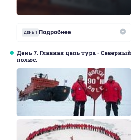
Подробнее
ДЕНЬ 1
День 1.
прибытие в Мурманск. Трансфер из
День 7. Главная цель тура - Северный
аэропорта в Мурманск. Ночь в отеле
полюс.
«Меридиан» (размещение включено в
стоимость).
День 2.
Поднимаемся на борт легендарного
атомного ледокола «50 лет Победы».
Совсем скоро мы отправимся в открытые
воды и оставим на время Большую Землю.
Дни 3-6.
Держим курс на Северный Полюс.
На маршруте нас ждут интересные лекции
про особенности жизни Арктики, интересные
факты про ледокольный флот и белых