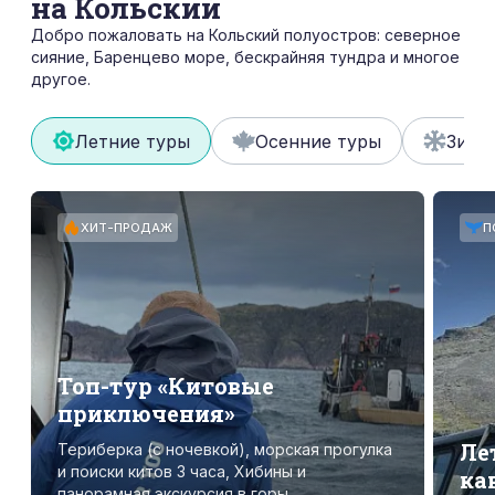
на Кольский
Добро пожаловать на Кольский полуостров: северное
сияние, Баренцево море, бескрайняя тундра и многое
другое.
Летние туры
Осенние туры
Зимн
ХИТ-ПРОДАЖ
П
Топ-тур «Китовые
приключения»
Ле
Териберка (с ночевкой), морская прогулка
и поиски китов 3 часа, Хибины и
ка
панорамная экскурсия в горы,