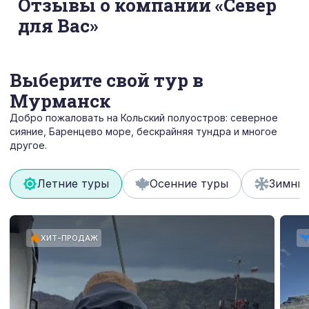
Отзывы о компании «Север
гид - это тот человек, с кем туристы находятся в
для Вас»
общении большую часть времени во время тура.
И гид становится их опорой, другом и
проводником. Наши гиды владеют и
образовательными навыками, и глубокими
Выберите свой тур в
познаниями в истории региона, у них
Мурманск
потрясающая харизма, и они реально вовлекают
наших гостей в процесс. Это важно, т.к. даже при
Добро пожаловать на Кольский полуостров: северное
идеальной организации тура, гид обеспечит
сияние, Баренцево море, бескрайняя тундра и многое
более 50% успеха.
другое.
Летние туры
Осенние туры
Зимние
ХИТ-ПРОДАЖ