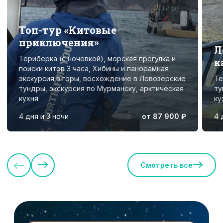
Топ-тур «Китовые
приключения»
Л
Териберка (с ночевкой), морская прогулка и
к
поиски китов 3 часа, Хибины и панорамная
экскурсия в горы, восхождение в Ловозерские
Те
тундры, экскурсия по Мурманску, арктическая
ту
кухня
ку
4 дня и 3 ночи
от 87 900 ₽
4 
Смотреть все