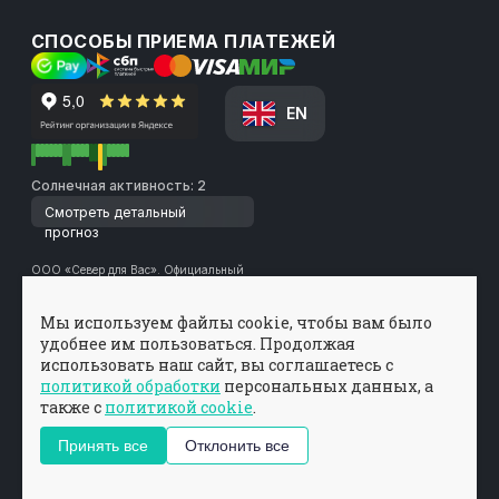
СПОСОБЫ ПРИЕМА ПЛАТЕЖЕЙ
EN
Солнечная активность: 2
Смотреть детальный
прогноз
ООО «Север для Вас». Официальный
туроператор по Мурманской области с 2016
года | РТО 025627
ИНН 5190080699
Мы используем файлы cookie, чтобы вам было
ОГРН 1195190002920
удобнее им пользоваться. Продолжая
© 2026. Все права на контент защищены и принадлежат компании ООО
«Север для Вас». Копирование любых материалов без предварительного
использовать наш сайт, вы соглашаетесь c
согласования и одобрения не разрешено
политикой обработки
персональных данных, а
Вся информация на сайте размещена с согласия субъектов персональных
данных в соответствии с 152-ФЗ «О персональных данных и Политики в
также с
политикой cookie
.
отношении обработки персональных данных» ООО «Север для Вас». Условия
и запреты не установлены.
Принять все
Отклонить все