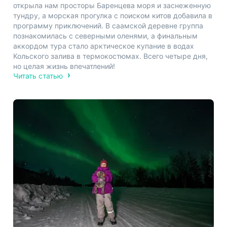
открыла нам просторы Баренцева моря и заснеженную
тундру, а морская прогулка с поиском китов добавила в
программу приключений. В саамской деревне группа
познакомилась с северными оленями, а финальным
аккордом тура стало арктическое купание в водах
Кольского залива в термокостюмах. Всего четыре дня,
но целая жизнь впечатлений!
Читать статью