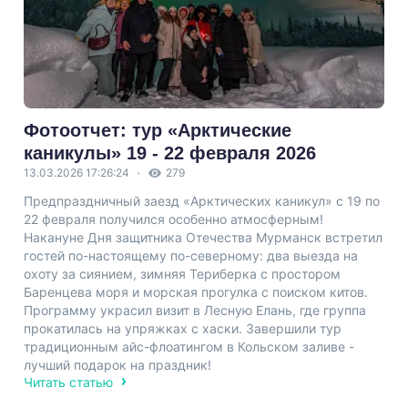
Фотоотчет: тур «Арктические
каникулы» 19 - 22 февраля 2026
13.03.2026 17:26:24
279
Предпраздничный заезд «Арктических каникул» с 19 по
22 февраля получился особенно атмосферным!
Накануне Дня защитника Отечества Мурманск встретил
гостей по-настоящему по-северному: два выезда на
охоту за сиянием, зимняя Териберка с простором
Баренцева моря и морская прогулка с поиском китов.
Программу украсил визит в Лесную Елань, где группа
прокатилась на упряжках с хаски. Завершили тур
традиционным айс-флоатингом в Кольском заливе -
лучший подарок на праздник!
Читать статью