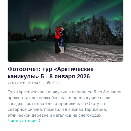
Фотоотчет: тур «Арктические
каникулы» 5 - 8 января 2026
21.01.2026 12:02:47
399
Тур «Арктические каникулы» в период со 5 по 8 января
прошел так же волшебно, как и предыдущие наши
заезды. Гости дважды отправились на Охоту на
северное сияние, побывали в зимней Териберке,
этнической деревне и катались на снегоходах.
Читать статью