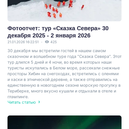
Фотоотчет: тур «Сказка Севера» 30
декабря 2025 - 2 января 2026
21.01.2026 16:22:51
425
30 декабря мы встретили гостей в нашем самом
сказочном и волшебном туре года "Сказка Севера". Этот
тур длился 5 дней и 4 ночи, во время которых наши
туристы искупались в Белом море, рассекали снежные
просторы Хибин на снегоходах, встретились с оленями
и хаски в этнической деревне, а также отправились на
единственную в новогоднем сезоне морскую прогулку в
Териберке, много вкусно кушали и отдыхали в отеле и
глэмпинге.
Читать статью