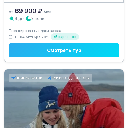
в саамскую деревню и много-много вкусной еды из
арктического меню! Откройте для себя арктическую
69 900 ₽
осень крайнего севера!
от
/чел.
4 дня
3 ночи
Гарантированные даты заезда
01 - 04 октября 2026
+5 вариантов
Смотреть тур
ПОИСКИ КИТОВ
ТУР ВЫХОДНОГО ДНЯ