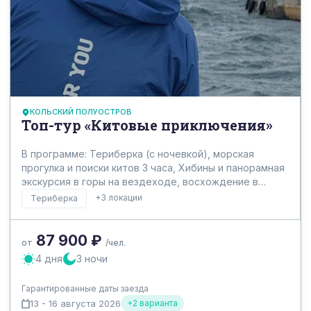
КОЛЬСКИЙ ПОЛУОСТРОВ
Топ-тур «Китовые приключения»
В программе: Териберка (с ночевкой), морская
прогулка и поиски китов 3 часа, Хибины и панорамная
экскурсия в горы на вездеходе, восхождение в
Ловозерские тундры, обзорная экскурсия по
+3 локации
Териберка
Мурманску. Китовые приключения ждут вас на
Кольском!
87 900 ₽
от
/чел.
4 дня
3 ночи
Гарантированные даты заезда
13 - 16 августа 2026
+2 варианта