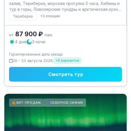
залив, Териберка, морская прогулка 3 часа, Хибины и
тур в горы, Ловозерские тундры и арктическая кухня
с северными деликатесами.
+3 локации
Териберка
87 900 ₽
от
/чел.
4 дня
3 ночи
Гарантированные даты заезда
20 - 23 августа 2026
+6 вариантов
Смотреть тур
ХИТ-ПРОДАЖ
СЕВЕРНОЕ СИЯНИЕ