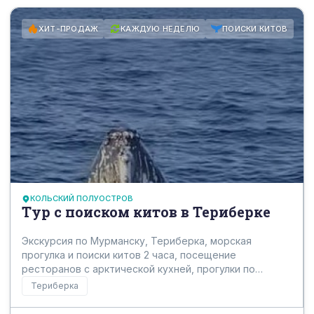
ХИТ-ПРОДАЖ
КАЖДУЮ НЕДЕЛЮ
ПОИСКИ КИТОВ
КОЛЬСКИЙ ПОЛУОСТРОВ
Тур с поиском китов в Териберке
Экскурсия по Мурманску, Териберка, морская
прогулка и поиски китов 2 часа, посещение
ресторанов с арктической кухней, прогулки по
живописным местам Териберки, Северный
Териберка
Ледовитый океан.