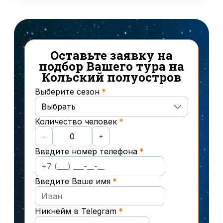
18/08
4
19/08
5
20/08
3
21/08
2
Оставьте заявку на
22/08
2
подбор Вашего тура на
23/08
2
Кольский полуостров
24/08
2
Выберите сезон
25/08
2
26/08
2
Выбрать
27/08
2
Количество человек
Осень
28/08
2
-
+
29/08
2
Введите номер телефона
Зима
Весна
Введите Ваше имя
Лето
Никнейм в Telegram