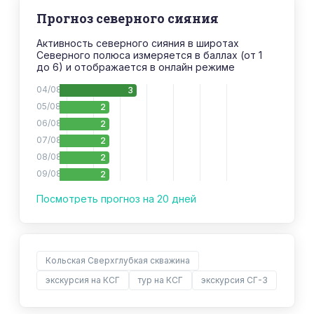
Прогноз северного сияния
Активность северного сияния в широтах
Северного полюса измеряется в баллах (от 1
до 6) и отображается в онлайн режиме
04/08
3
05/08
2
06/08
2
07/08
2
08/08
2
09/08
2
10/08
2
Посмотреть прогноз на 20 дней
11/08
3
12/08
3
13/08
2
14/08
2
Кольская Сверхглубкая скважина
15/08
2
экскурсия на КСГ
тур на КСГ
экскурсия СГ-3
16/08
2
17/08
4