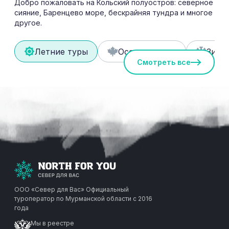
Добро пожаловать на Кольский полуостров: северное
сияние, Баренцево море, бескрайняя тундра и многое
другое.
Летние туры
Осенние туры
Зимн
Смотреть все
ООО «Север для Вас»
Официальный
туроператор по Мурманской области с 2016
года
Мы в реестре