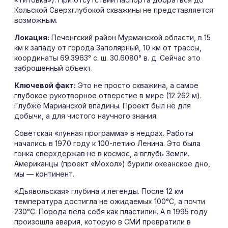
Кольской Сверхглубокой скважины не представляется
возможным.
Локация:
Печенгский район Мурманской области, в 15
км к западу от города Заполярный, 10 км от трассы,
координаты 69.3963° с. ш. 30.6080° в. д. Сейчас это
заброшенный объект.
Ключевой факт:
Это не просто скважина, а самое
глубокое рукотворное отверстие в мире (12 262 м).
Глубже Марианской впадины. Проект был не для
добычи, а для чистого научного знания.
Советская «лунная программа» в недрах. Работы
начались в 1970 году к 100-летию Ленина. Это была
гонка сверхдержав не в космос, а вглубь Земли.
Американцы (проект «Мохол») бурили океанское дно,
мы — континент.
«Дьявольская» глубина и легенды. После 12 км
температура достигла не ожидаемых 100°C, а почти
230°C. Порода вела себя как пластилин. А в 1995 году
произошла авария, которую в СМИ превратили в