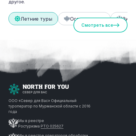
другое.
Летние туры
Осенние туры
Зимн
Смотреть все
ООО «Север для Вас»
Официальный
туроператор по Мурманской области с 2016
года
Мы в реестре
Ростуризма
РТО 025627
Мы в реестре
операторов обработки