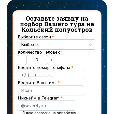
14/08
2
15/08
2
16/08
2
Оставьте заявку на
17/08
4
подбор Вашего тура на
18/08
4
Кольский полуостров
19/08
5
Выберите сезон
20/08
3
21/08
2
Выбрать
22/08
2
Количество человек
Осень
23/08
2
-
+
24/08
2
Введите номер телефона
Зима
25/08
2
26/08
2
27/08
Весна
2
Введите Ваше имя
28/08
2
29/08
2
Лето
Никнейм в Telegram
Новогодние туры
Я даю
согласие
на обработку