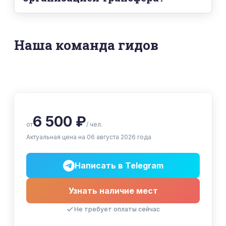
Температура: купание не проводится при
Да, если вы не знаете, как добраться до
температуре воздуха ниже -32°C.
Кандалакши из других городов Мурманской
области, просто напишите нам. Мы поможем
Наша команда гидов
построить оптимальный маршрут!
6 500 ₽
от
/ чел.
Актуальная цена на 06 августа 2026 года
Написать в Telegram
Узнать наличие мест
Не требует оплаты сейчас