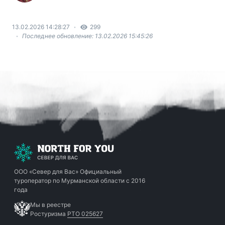
13.02.2026 14:28:27
299
Последнее обновление: 13.02.2026 15:45:26
ООО «Север для Вас»
Официальный
туроператор по Мурманской области с 2016
года
Мы в реестре
Ростуризма
РТО 025627