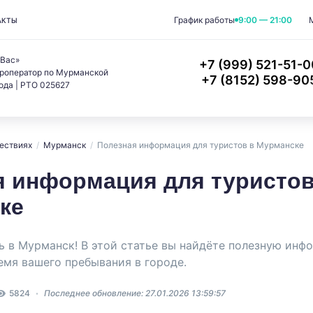
График работы
9:00 — 21:00
АКТЫ
 Вас»
+7 (999) 521-51-0
роператор по Мурманской
+7 (8152) 598-90
ода | РТО 025627
ествиях
/
Мурманск
/
Полезная информация для туристов в Мурманске
я информация для туристов
ке
 в Мурманск! В этой статье вы найдёте полезную инф
емя вашего пребывания в городе.
5824
Последнее обновление: 27.01.2026 13:59:57