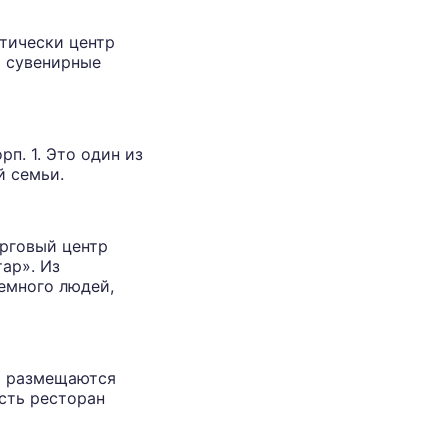
ктически центр
и сувенирные
рп. 1. Это один из
й семьи.
орговый центр
ар». Из
емного людей,
сь размещаются
сть ресторан