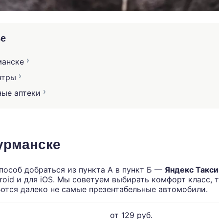
ье
манске
нтры
ные аптеки
урманске
особ добраться из пункта А в пункт Б —
Яндекс Такси
oid и для iOS. Мы советуем выбирать комфорт класс, т
ются далеко не самые презентабельные автомобили.
от 129 руб.