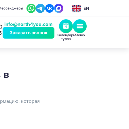
EN
Мессенджеры
info@north4you.com
0
Заказать звонок
5
Календарь
Меню
туров
 в
ормацию, которая