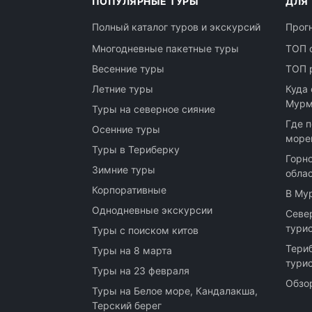
ПОПУЛЯРНЫЕ ТУРЫ
ДЛЯ
Полный каталог туров и экскурсий
Прог
Многодневные пакетные туры
ТОП 
Весенние туры
ТОП 
Летние туры
Куда 
Мурм
Туры на северное сияние
Где п
Осенние туры
море
Туры в Териберку
Горн
Зимние туры
обла
Корпоративные
В Му
Однодневные экскурсии
Севе
тури
Туры с поиском китов
Тери
Туры на 8 марта
тури
Туры на 23 февраля
Обзо
Туры на Белое море, Кандалакша,
Терский берег