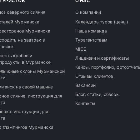
 ТУРИСТОВ
О НАС
ноз северного сияния
О компании
отелей Мурманска
Календарь туров (цены)
ресторанов Мурманска
Наша команда
сходить на завтрак в
Турагентствам
анске
MICE
оесть крабов и
Лицензии и сертификаты
продукты в Мурманске
Кейсы, портфолио, фотоотчет
олыжные склоны Мурманской
Отзывы клиентов
сти
Вакансии
рманск на своей машине
Блог, статьи, обзоры
рное сияние: инструкция для
ста
Контакты
берка: инструкция для
ста
р глэмпингов Мурманска