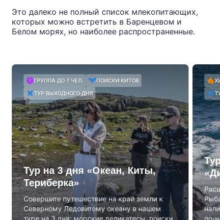
Это далеко не полный список млекопитающих,
которых можно встретить в Баренцевом и
Белом морях, но наиболее распространенные.
ГРУППА ДО 7 ЧЕЛ.
ПОИСКИ КИТОВ
Х
ТУР ВЫХОДНОГО ДНЯ
Т
Ту
Тур на 3 дня «Океан, Киты,
«Д
Териберка»
Расш
Совершите путешествие на край земли к
Рыба
Северному Ледовитому океану в нашем
нали
туре на 3 дня: морские деликатесы, поиски
по-н