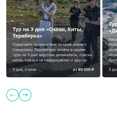
Ту
Тур на 3 дня «Океан, Киты,
«Д
Териберка»
Расш
Совершите путешествие на край земли к
Рыба
Северному Ледовитому океану в нашем
нали
туре на 3 дня: морские деликатесы, поиски
по-н
китов, сафари на квадроциклах и другое.
Аркт
3 дня, 2 ночи
от 89 500 ₽
3 дн