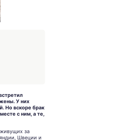
 встретил
жены. У них
й. Но вскоре брак
есте с ним, а те,
 живущих за
ляндии, Швеции и