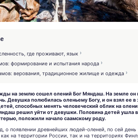
ье
сленность, где проживают, язык
мов: формирование и испытания народа
амов: верования, традиционное жилище и одежда
жды на землю сошел олений Бог Мяндаш. На земле он
ь. Девушка полюбилась оленьему Богу, и он взял ее в 
етей, способных менять человеческий облик на олени
яндаш решил уйти от девушки. Половина детей ушла вм
атерью, положили начало саамскому роду.
нд, о появлении древнейших людей-оленей, по сей день
как на территории России, так и на территориях Фин