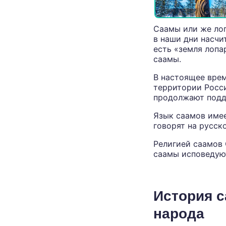
Саамы или же ло
в наши дни насчи
есть «земля лопа
саамы.
В настоящее врем
территории Росси
продолжают подде
Язык саамов имее
говорят на русск
Религией саамов 
саамы исповедую
История 
народа