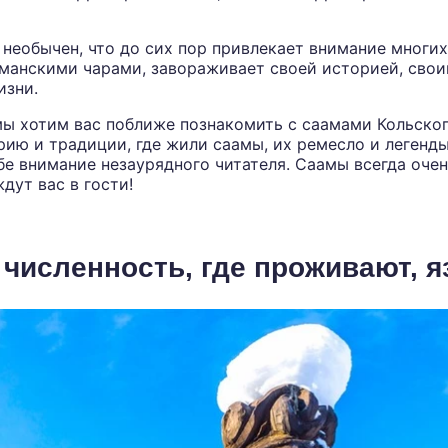
 необычен, что до сих пор привлекает внимание многих
манскими чарами, завораживает своей историей, сво
изни.
мы хотим вас поближе познакомить с саамами Кольског
рию и традиции, где жили саамы, их ремесло и легенд
бе внимание незаурядного читателя. Саамы всегда оче
дут вас в гости!
 численность, где проживают, 