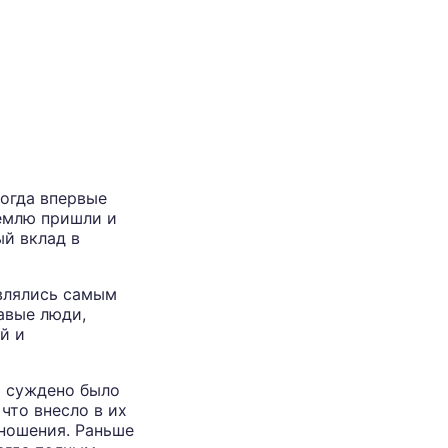
когда впервые
землю пришли и
ый вклад в
являлись самым
авые люди,
й и
м суждено было
что внесло в их
тношения. Раньше