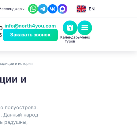
EN
Мессенджеры
info@north4you.com
0
Заказать звонок
5
Календарь
Меню
туров
традиции и история
иции и
о полуострова,
ы. Данный народ
нь радушны,