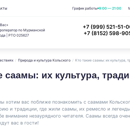
График работы
9:00 — 21:00
АКТЫ
 Вас»
+7 (999) 521-51-0
роператор по Мурманской
+7 (8152) 598-90
ода | РТО 025627
ествиях
/
Природа и культура Кольского
/
Кто такие саамы: их культура, 
е саамы: их культура, трад
мы хотим вас поближе познакомить с саамами Кольског
рию и традиции, где жили саамы, их ремесло и легенд
бе внимание незаурядного читателя. Саамы всегда оче
дут вас в гости!