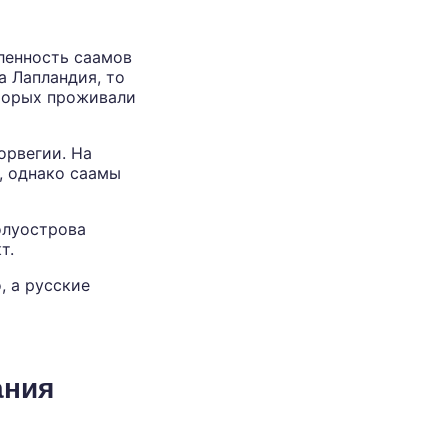
ленность саамов
а Лапландия, то
оторых проживали
орвегии. На
, однако саамы
олуострова
т.
, а русские
ания