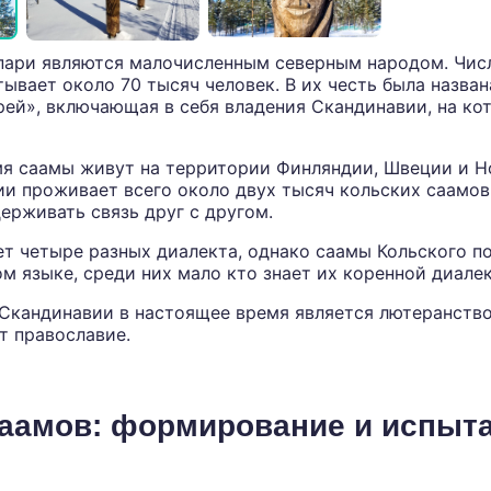
пари являются малочисленным северным народом. Чис
тывает около 70 тысяч человек. В их честь была назван
рей», включающая в себя владения Скандинавии, на к
я саамы живут на территории Финляндии, Швеции и Н
и проживает всего около двух тысяч кольских саамов
рживать связь друг с другом.
т четыре разных диалекта, однако саамы Кольского п
ом языке, среди них мало кто знает их коренной диалек
Скандинавии в настоящее время является лютеранство
т православие.
саамов: формирование и испыт