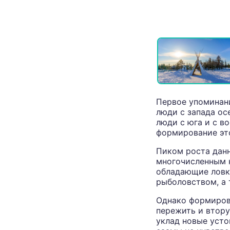
Первое упоминание
люди с запада ос
люди с юга и с в
формирование это
Пиком роста данн
многочисленным 
обладающие ловк
рыболовством, а 
Однако формирова
пережить и втору
уклад новые усто