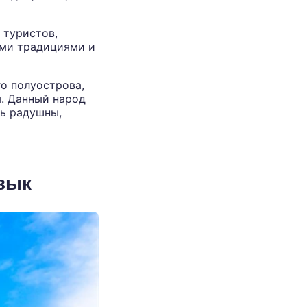
 туристов,
ими традициями и
о полуострова,
ы. Данный народ
нь радушны,
язык