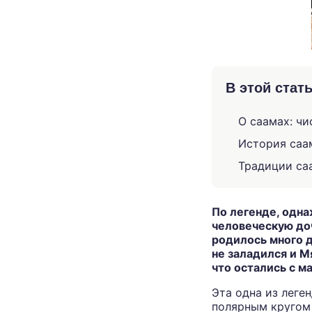
В этой стат
О саамах: чи
История саа
Традиции са
По легенде, одна
человеческую доч
родилось много д
не заладился и М
что остались с м
Эта одна из леге
полярным кругом 