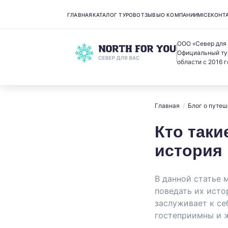
ГЛАВНАЯ
КАТАЛОГ ТУРОВ
ОТЗЫВЫ
О КОМПАНИИ
MICE
КОНТ
ООО «Север для
Официальный ту
области с 2016 г
Главная
/
Блог о путеш
Кто таки
история
В данной статье 
поведать их исто
заслуживает к се
гостеприимны и ж