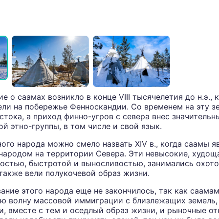
 о саамах возникло в конце VIII тысячелетия до н.э., 
ели на побережье Фенноскандии. Со временем на эту 
остока, а приход финно-угров с севера внес значительн
й этно-группы, в том числе и свой язык.
ого народа можно смело назвать XIV в., когда саамы 
народом на территории Севера. Эти невысокие, худощ
остью, быстротой и выносливостью, занимались охото
также вели полукочевой образ жизни.
ние этого народа еще не закончилось, так как саама
ю волну массовой иммиграции с близлежащих земель, 
и, вместе с тем и оседлый образ жизни, и рыночные о